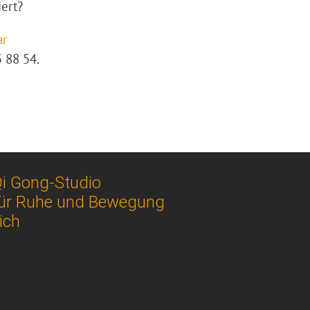
iert?
ar
5 88 54.
i Gong-Studio
ür Ruhe und Bewegung
ich