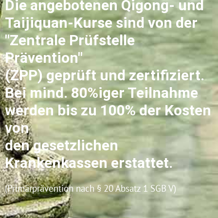
Die angebotenen Qigong- und
Taijiquan-Kurse sind von der
"Zentrale Prüfstelle
Prävention"
(ZPP) geprüft und zertifiziert.
Bei mind. 80%iger Teilnahme
werden bis zu 100% der Kosten
von
den gesetzlichen
Krankenkassen erstattet.
(Primärprävention nach § 20 Absatz 1 SGB V)