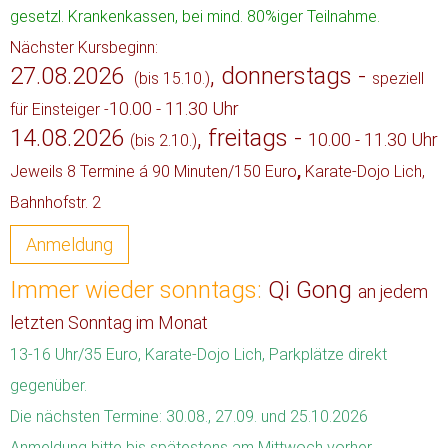
gesetzl. Krankenkassen, bei mind. 80%iger Teilnahme.
Nächster Kursbeginn:
27.08.2026
, d
onnerstags -
(bis 15.10.)
speziell
10.00 - 11.30 Uhr
für Einsteiger -
14.08.2026
, f
reitags -
10.00 - 11.30 Uhr
(bis 2.10.)
Jeweils 8 Termine á 90 Minu
ten/150
Eur
o
,
Karate-Dojo Lich,
Bahnhofstr. 2
Anmeldung
Immer wieder sonntags:
Qi Gong
an jedem
letzten Sonntag im Monat
13-16 Uhr/35 Euro, Karate-Dojo Lich, Parkplätze direkt
gegenüber.
Die nächsten Termine: 30.08., 27.09. und 25.10.2026
Anmeldung bitte bis spätestens am Mittwoch vorher.